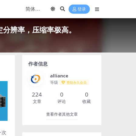
登录
定分辨率，压缩率极高。
作者信息
alliance
等级
赞助永久会员
224
0
0
文章
评论
收藏
查看作者其他文章
一次