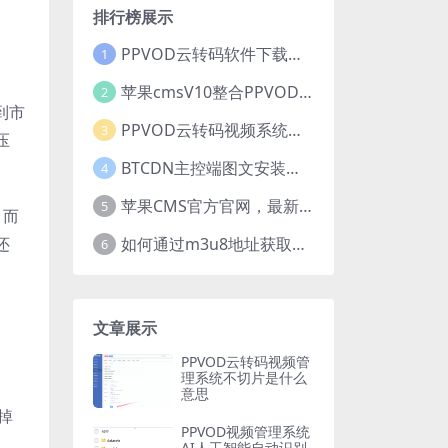
排行榜展示
PPVOD云转码软件下载中心
1
苹果cmsV10整合PPVOD云转码视频系统应用插件【推荐】
2
到市
PPVOD云转码视频系统优势是什么？为什么要选择PPVOD？
3
压
BTCDN主控端图文安装手册，含视频教学。
4
苹果CMS官方官网，最新完整程序包+更新包下载！
5
，而
还
如何通过m3u8地址获取多种清晰度m3u8地址
6
文章展示
PPVOD云转码视频管
理系统不切片是什么
意思
去掉
PPVOD视频管理系统
AI人工智能自动识别