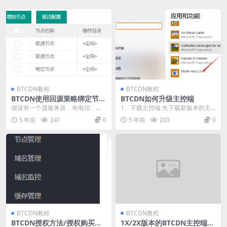
BTCDN教程
BTCDN教程
BTCDN使用回源策略绑定节点
BTCDN如何升级主控端
和回源线路
假设有一个源服务器，有电信、联
1、下载主控端 先下载新版本的主
通、移动3个线路的ip地址各一个，
控端，文件在“QQ群：991081850
5 年前
241
0
5 年前
203
0
从国内的网络来看...
—群文件...
BTCDN教程
BTCDN教程
BTCDN授权方法/授权购买方
1X/2X版本的BTCDN主控端程