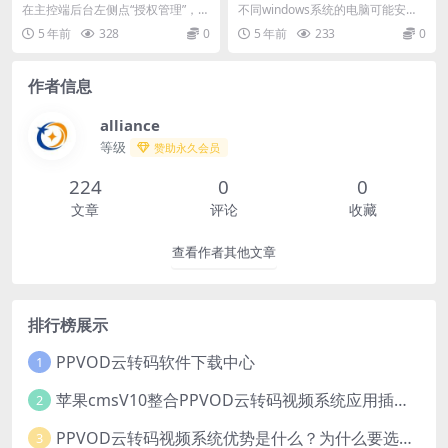
法
序的文件夹位置
在主控端后台左侧点“授权管理”，可
不同windows系统的电脑可能安装
以看到节点列表，点“更新”按钮，即
的位置不一样，比如我win10电脑
5 年前
328
0
5 年前
233
0
可输入授权码...
的安装位置...
作者信息
alliance
等级
赞助永久会员
224
0
0
文章
评论
收藏
查看作者其他文章
排行榜展示
PPVOD云转码软件下载中心
1
苹果cmsV10整合PPVOD云转码视频系统应用插件【推荐】
2
PPVOD云转码视频系统优势是什么？为什么要选择PPVOD？
3