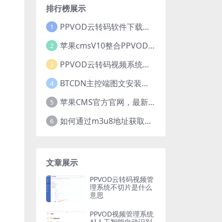
排行榜展示
PPVOD云转码软件下载中心
1
苹果cmsV10整合PPVOD云转码视频系统应用插件【推荐】
2
PPVOD云转码视频系统优势是什么？为什么要选择PPVOD？
3
BTCDN主控端图文安装手册，含视频教学。
4
苹果CMS官方官网，最新完整程序包+更新包下载！
5
如何通过m3u8地址获取多种清晰度m3u8地址
6
文章展示
PPVOD云转码视频管
理系统不切片是什么
意思
PPVOD视频管理系统
AI人工智能自动识别