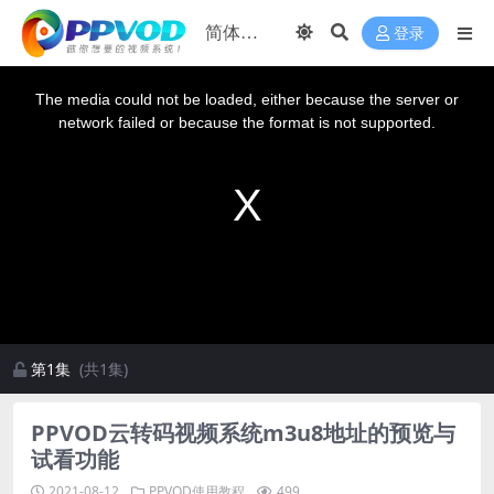
登录
This
is
a
The media could not be loaded, either because the server or
modal
window.
network failed or because the format is not supported.
第1集
(共1集)
PPVOD云转码视频系统m3u8地址的预览与
试看功能
2021-08-12
PPVOD使用教程
499