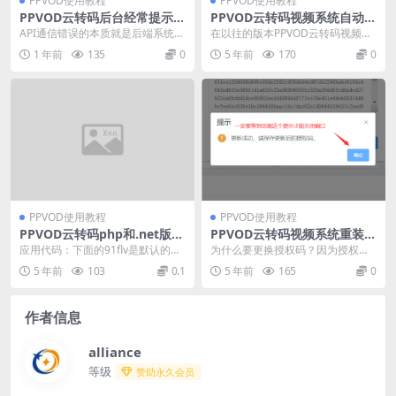
PPVOD使用教程
PPVOD使用教程
PPVOD云转码后台经常提示a
PPVOD云转码视频系统自动按
pi通信异常怎么办
文件夹分类功能
API通信错误的本质就是后端系统跟
在以往的版本PPVOD云转码视频系
前端UI连接出现异常。出现这种情
统里面的视频是不能按分类查询
1 年前
135
0
5 年前
170
0
况一般只有两个...
的，导致很多用户在...
PPVOD使用教程
PPVOD使用教程
PPVOD云转码php和.net版密
PPVOD云转码视频系统重装系
钥算法
统或换服务器了如何自助更换
应用代码：下面的91flv是默认的云
为什么要更换授权码？因为授权码
授权码？
转码后台的密钥，你的云转码后台
是绑定系统的跟域名ip无关，更换
5 年前
103
0.1
5 年前
165
0
设置的什么，这...
服务器或重装系统都...
作者信息
alliance
等级
赞助永久会员