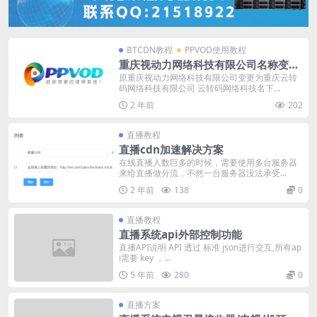
BTCDN教程
PPVOD使用教程
重庆视动力网络科技有限公司名称变更
通知
原重庆视动力网络科技有限公司变更为重庆云转
码网络科技有限公司 云转码网络科技名下...
2 年前
202
直播教程
直播cdn加速解决方案
在线直播人数巨多的时候，需要使用多台服务器
来给直播做分流，不然一台服务器没法承受...
2 年前
138
0
直播教程
直播系统api外部控制功能
直播API说明 API 透过 标准 json进行交互,所有ap
i需要 key ，...
5 年前
280
0
直播方案