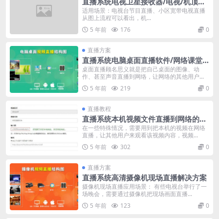
直播系统电视卫星接收器/电视/机顶盒
直播解决方案
适用场景：电视台节目直播、小区宽带电视直播
从图上流程可以看出，机...
5 年前
176
0
直播方案
直播系统电脑桌面直播软件/网络课堂
直播解决方案
桌面直播顾名思义就是把自己桌面的图像、动
作、甚至声音直播到网络，让网络的其他用户...
5 年前
219
0
直播教程
直播系统本机视频文件直播到网络的解
决办法
在一些特殊情况，需要用到把本机的视频在网络
直播，让其他用户来观看该视频内容，视频...
5 年前
302
0
直播方案
直播系统高清摄像机现场直播解决方案
摄像机现场直播应用场景： 有些电视台举行了一
场晚会，需要通过摄像机把现场画面直播...
5 年前
123
0