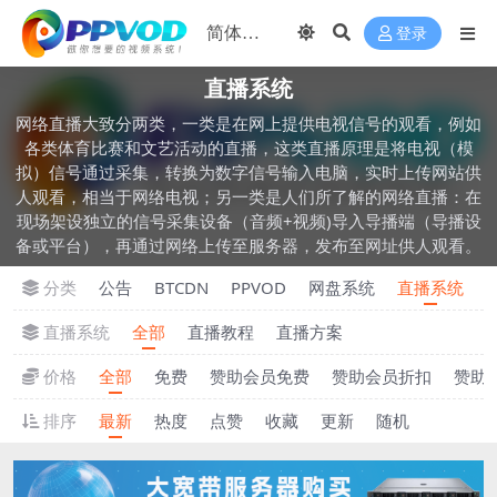
登录
直播系统
网络直播大致分两类，一类是在网上提供电视信号的观看，例如
各类体育比赛和文艺活动的直播，这类直播原理是将电视（模
拟）信号通过采集，转换为数字信号输入电脑，实时上传网站供
人观看，相当于网络电视；另一类是人们所了解的网络直播：在
现场架设独立的信号采集设备（音频+视频)导入导播端（导播设
备或平台），再通过网络上传至服务器，发布至网址供人观看。
分类
公告
BTCDN
PPVOD
网盘系统
直播系统
直播系统
全部
直播教程
直播方案
价格
全部
免费
赞助会员免费
赞助会员折扣
赞助
排序
最新
热度
点赞
收藏
更新
随机