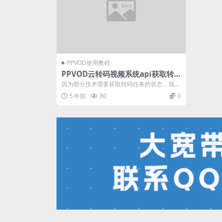
PPVOD使用教程
PPVOD云转码视频系统api获取转
码任务状态
因为部分技术需要获取转码任务的状态，我们
开放了API获取，不适合新手使用。 ap...
5 年前
80
0