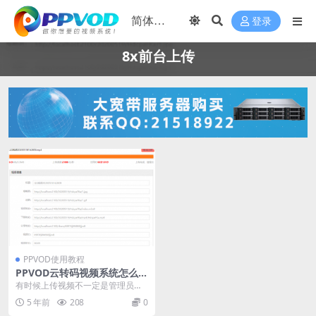
登录
8x前台上传
PPVOD使用教程
PPVOD云转码视频系统怎么实
现前台上传功能
有时候上传视频不一定是管理员在
操作，如果把管理后台给全部人开
5 年前
208
0
放，可能会有些管理方...