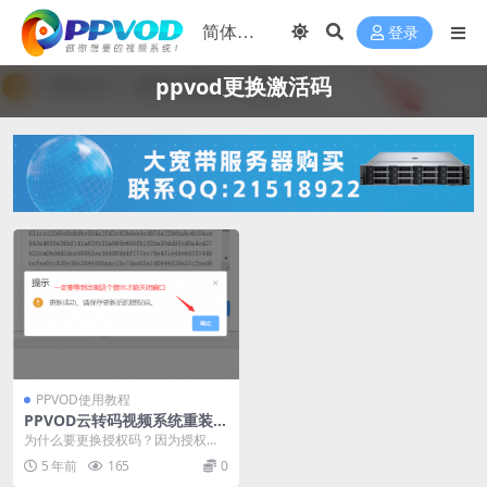
登录
ppvod更换激活码
PPVOD使用教程
PPVOD云转码视频系统重装系
统或换服务器了如何自助更换
为什么要更换授权码？因为授权码
授权码？
是绑定系统的跟域名ip无关，更换
5 年前
165
0
服务器或重装系统都...