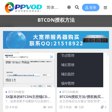
登录
BTCDN授权方法
BTCDN教程
BTCDN教程
3X版本的BTCDN主控端CDN
BTCDN授权方法/授权购买方
管理系统默认安装路径和默认
法
1、如果需要手动删除可以直接打开
在主控端后台左侧点“授权管理”，可
后台首页路径
路径C:\Users\Administrator...
以看到节点列表，点“更新”按钮，即
4 年前
344
5 年前
328
0
可输入授权码...