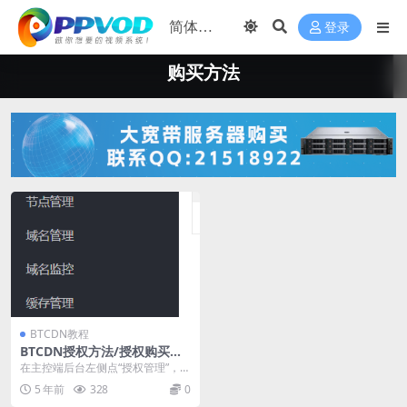
登录
购买方法
BTCDN教程
BTCDN授权方法/授权购买方
法
在主控端后台左侧点“授权管理”，可
以看到节点列表，点“更新”按钮，即
5 年前
328
0
可输入授权码...